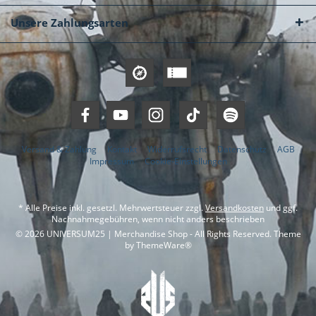
Unsere Zahlungsarten
Versand & Zahlung
Kontakt
Widerrufsrecht
Datenschutz
AGB
Impressum
Cookie-Einstellungen
* Alle Preise inkl. gesetzl. Mehrwertsteuer zzgl.
Versandkosten
und ggf.
Nachnahmegebühren, wenn nicht anders beschrieben
© 2026 UNIVERSUM25 | Merchandise Shop - All Rights Reserved. Theme
by
ThemeWare®